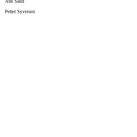
Atle Sand
Petter Syversen
HL IL - ISHOCKEY ELITE
Spireaveien 3
0580 Oslo
Org. nr.: 935538378
dl@hasle-loren.no
Idretter
Innebandy