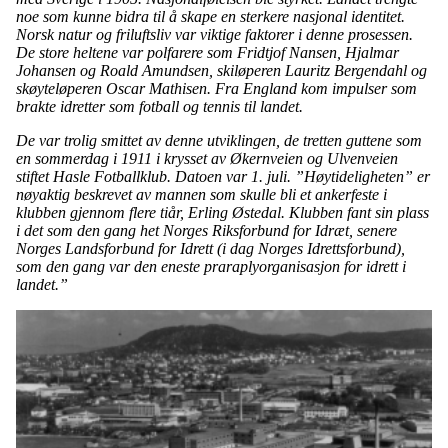
noe som kunne bidra til å skape en sterkere nasjonal identitet.
Norsk natur og friluftsliv var viktige faktorer i denne prosessen.
De store heltene var polfarere som Fridtjof Nansen, Hjalmar
Johansen og Roald Amundsen, skiløperen Lauritz Bergendahl og
skøyteløperen Oscar Mathisen. Fra England kom impulser som
brakte idretter som fotball og tennis til landet.
De var trolig smittet av denne utviklingen, de tretten guttene som
en sommerdag i 1911 i krysset av Økernveien og Ulvenveien
stiftet Hasle Fotballklub. Datoen var 1. juli. ”Høytideligheten” er
nøyaktig beskrevet av mannen som skulle bli et ankerfeste i
klubben gjennom flere tiår, Erling Østedal. Klubben fant sin plass
i det som den gang het Norges Riksforbund for Idræt, senere
Norges Landsforbund for Idrett (i dag Norges Idrettsforbund),
som den gang var den eneste praraplyorganisasjon for idrett i
landet.”