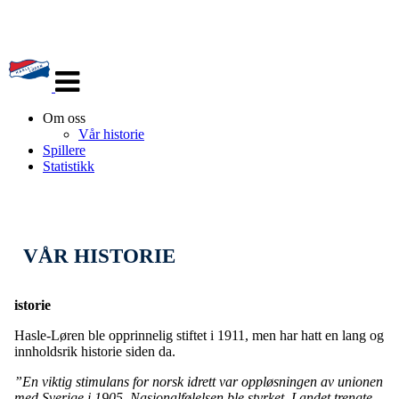
Veksle
navigasjon
Om oss
Vår historie
Spillere
Statistikk
VÅR HISTORIE
istorie
Hasle-Løren ble opprinnelig stiftet i 1911, men har hatt en lang og
innholdsrik historie siden da.
”En viktig stimulans for norsk idrett var oppløsningen av unionen
med Sverige i 1905. Nasjonalfølelsen ble styrket. Landet trengte