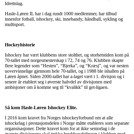
Idrettslag.
Hasle-Løren IL har i dag rundt 1000 medlemmer, har tilbud
innenfor fotball, ishockey, ski, innebandy, håndball, sykling og
multisport.
Hockeyhistorie
Ishockey har vært klubbens store stolthet, og storhetstiden kom på
70-tallet med norgesmesterskap i 72, 74 og 76. Klubben skapte
flere legender som “Hesten”, “Bjerka”, og “Kræsj”, og var nesten
uovervinnelige gjennom hele 70-tallet, og i 1988 ble ishallen på
Løren åpnet. Siden 2000-tallet har a-laget vært i 1. divisjon og i
senere år etablert seg i øverste halvdel av divisjonen med
ambisjoner om å komme seg til “kvalikk” til get-ligaen.
Så kom Hasle-Løren Ishockey Elite.
I 2016 kom kravet fra Norges ishockeyforbund om at alle
ishockelag i prestasjonsdelen i Norge måtte etableres som separate
organsisasjoner. Dette kravet kom for at ikke seniorlag i de
øverste divisjonene skal trekke breddeavdelingen i klubben med