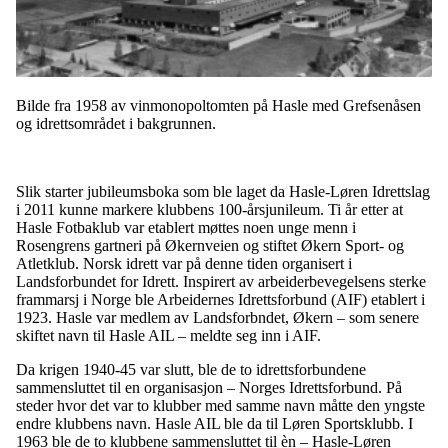
Bilde fra 1958 av vinmonopoltomten på Hasle med Grefsenåsen
og idrettsområdet i bakgrunnen.
Slik starter jubileumsboka som ble laget da Hasle-Løren Idrettslag
i 2011 kunne markere klubbens 100-årsjunileum. Ti år etter at
Hasle Fotbaklub var etablert møttes noen unge menn i
Rosengrens gartneri på Økernveien og stiftet Økern Sport- og
Atletklub. Norsk idrett var på denne tiden organisert i
Landsforbundet for Idrett. Inspirert av arbeiderbevegelsens sterke
frammarsj i Norge ble Arbeidernes Idrettsforbund (AIF) etablert i
1923. Hasle var medlem av Landsforbndet, Økern – som senere
skiftet navn til Hasle AIL – meldte seg inn i AIF.
Da krigen 1940-45 var slutt, ble de to idrettsforbundene
sammensluttet til en organisasjon – Norges Idrettsforbund. På
steder hvor det var to klubber med samme navn måtte den yngste
endre klubbens navn. Hasle AIL ble da til Løren Sportsklubb. I
1963 ble de to klubbene sammensluttet til èn – Hasle-Løren