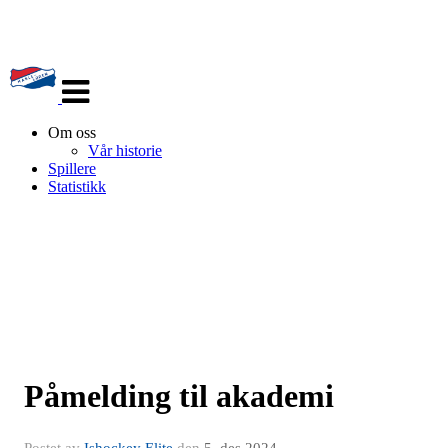
Veksle
navigasjon
Om oss
Vår historie
Spillere
Statistikk
Påmelding til akademi