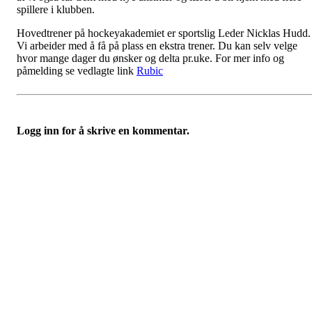
spillere i klubben.
Hovedtrener på hockeyakademiet er sportslig Leder Nicklas Hudd.
Vi arbeider med å få på plass en ekstra trener. Du kan selv velge
hvor mange dager du ønsker og delta pr.uke. For mer info og
påmelding se vedlagte link
Rubic
Logg inn for å skrive en kommentar.
HL IL - ISHOCKEY ELITE
Spireaveien 3
0580 Oslo
Org. nr.: 935538378
dl@hasle-loren.no