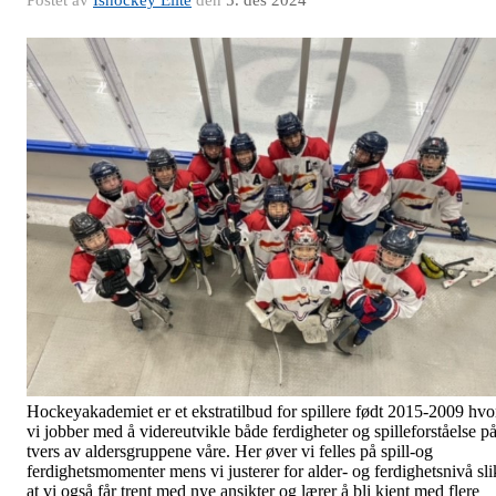
Postet av
Ishockey Elite
den
5. des 2024
Hockeyakademiet er et ekstratilbud for spillere født 2015-2009 hvo
vi jobber med å videreutvikle både ferdigheter og spilleforståelse p
tvers av aldersgruppene våre. Her øver vi felles på spill-og
ferdighetsmomenter mens vi justerer for alder- og ferdighetsnivå sli
at vi også får trent med nye ansikter og lærer å bli kjent med flere