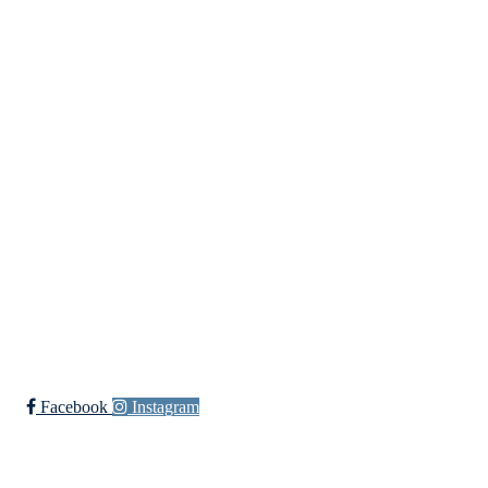
Idretter
Innebandy
Ishockey
yngres
Sykkel
Fotball
Håndball
Ski
Ishockey Elite
Bli medlem i klubben!
Trykk her for innmelding
Facebook
Instagram